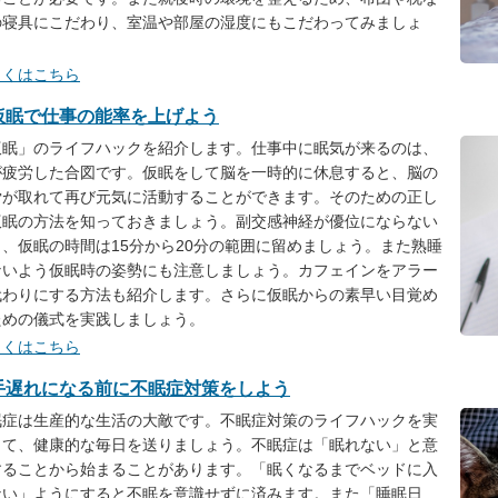
の寝具にこだわり、室温や部屋の湿度にもこだわってみましょ
。
しくはこちら
仮眠で仕事の能率を上げよう
仮眠」のライフハックを紹介します。仕事中に眠気が来るのは、
が疲労した合図です。仮眠をして脳を一時的に休息すると、脳の
労が取れて再び元気に活動することができます。そのための正し
仮眠の方法を知っておきましょう。副交感神経が優位にならない
う、仮眠の時間は15分から20分の範囲に留めましょう。また熟睡
ないよう仮眠時の姿勢にも注意しましょう。カフェインをアラー
代わりにする方法も紹介します。さらに仮眠からの素早い目覚め
ための儀式を実践しましょう。
しくはこちら
手遅れになる前に不眠症対策をしよう
眠症は生産的な生活の大敵です。不眠症対策のライフハックを実
して、健康的な毎日を送りましょう。不眠症は「眠れない」と意
することから始まることがあります。「眠くなるまでベッドに入
ない」ようにすると不眠を意識せずに済みます。また「睡眠日