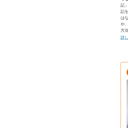
記
記
は
や
方
詳