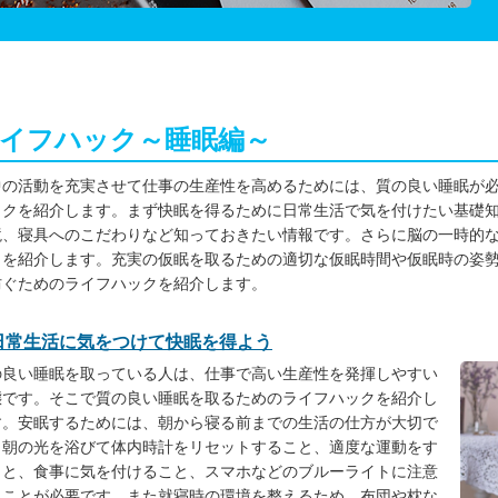
イフハック～睡眠編～
中の活動を充実させて仕事の生産性を高めるためには、質の良い睡眠が
ックを紹介します。まず快眠を得るために日常生活で気を付けたい基礎
境、寝具へのこだわりなど知っておきたい情報です。さらに脳の一時的
」を紹介します。充実の仮眠を取るための適切な仮眠時間や仮眠時の姿
防ぐためのライフハックを紹介します。
日常生活に気をつけて快眠を得よう
の良い睡眠を取っている人は、仕事で高い生産性を発揮しやすい
態です。そこで質の良い睡眠を取るためのライフハックを紹介し
す。安眠するためには、朝から寝る前までの生活の仕方が大切で
。朝の光を浴びて体内時計をリセットすること、適度な運動をす
こと、食事に気を付けること、スマホなどのブルーライトに注意
ることが必要です。また就寝時の環境を整えるため、布団や枕な