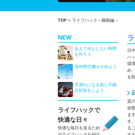
TOP
>
ライフハック～睡眠編～
ラ
NEW
あえて何もしない時間
日
を作ろう
ハ
環
長時間労働をやめよう
め
を
手遅れになる前に不眠
症対策をしよう
質
状
ライフハックで
ま
快適な日々
す
快適な毎日を送るため
る
のライフハックを紹介
す