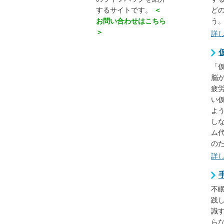
するサイトです。
＜
ど
お問い合わせはこちら
う
＞
詳
「
脳
疲
い
よ
し
ム
の
詳
不
践
識
ら